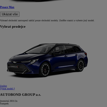
Proace Max
Ukázat vše
Vybrané obchodní zastoupení nabízí pouze obchodní modely. Změňte stanici a vyberte jiný model.
Vybrat prodejce
Změnit
Vybrat model *
AUTOBOND GROUP a.s.
Jesenická 2831/2a
Šumperk