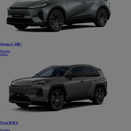
Toyota C-HR+
Novinka
elektro
Nová RAV4
Novinka