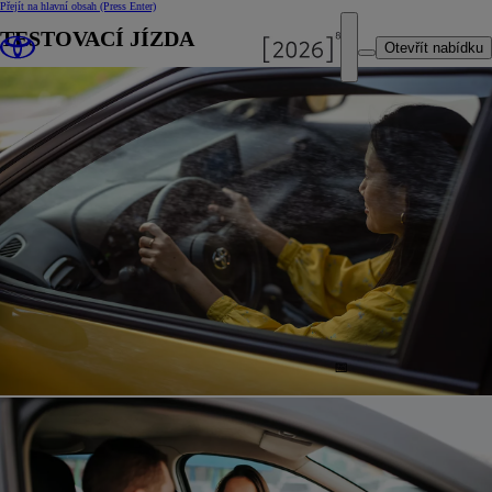
Přejít na hlavní obsah
(Press Enter)
TESTOVACÍ JÍZDA
Otevřít nabídku