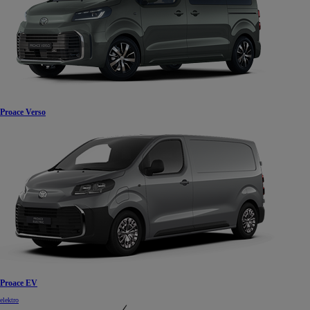
Proace Verso
Proace EV
elektro