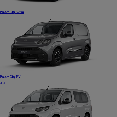
Proace City Verso
Proace City EV
elektro