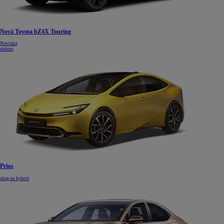
Nová Toyota bZ4X Touring
Novinka
elektro
Prius
plug-in hybrid