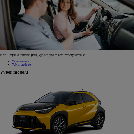
Máte-li zájem o testovací jízdu, vyplňte prosím níže uvedený formulář.
Výběr modelu
Vybrat prodejce
Výběr modelu