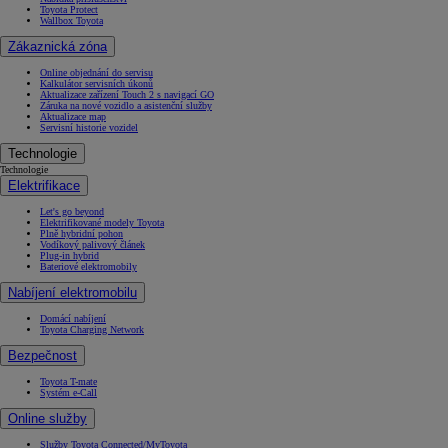
Toyota Protect
Wallbox Toyota
Zákaznická zóna
Online objednání do servisu
Kalkulátor servisních úkonů
Aktualizace zařízení Touch 2 s navigací GO
Záruka na nové vozidlo a asistenční služby
Aktualizace map
Servisní historie vozidel
Technologie
Technologie
Elektrifikace
Let's go beyond
Elektrifikované modely Toyota
Plně hybridní pohon
Vodíkový palivový článek
Plug-in hybrid
Bateriové elektromobily
Nabíjení elektromobilu
Domácí nabíjení
Toyota Charging Network
Bezpečnost
Toyota T-mate
Systém e-Call
Online služby
Služby Toyota Connected/MyToyota