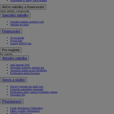
Prohlédněte si ceníky všech modelů
Akční nabídky a financování
Akční nabídky a financování
Speciální nabídky
Speciální nabídka osobních vozů
Nabídka pro firmy
Financování
Toyota Kredit
Toyota Easy
Leasing KINTO One
Pro majitele
Pro majitele
Aktuální nabídka
Jarní kampaň 2026
Originální komplety zimních kol
Asistenční služba na rok ZDARMA
Prodloužená záruka Extracare
Servis a služby
Slevový program pro starší vozy
Celoroční uskladnění pneumatik
Prodloužení záruky baterie hybridního pohonu
Originální díly
Příslušenství
Ceník příslušenství (Kalkulátor)
Pakety a ceníky příslušenství
Nabídka příslušenství