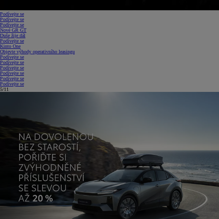
Podívejte se
Podívejte se
Podívejte se
Nové GR GT
Duše žije dál
Podívejte se
Kinto One
Objevte výhody operativního leasingu
Podívejte se
Podívejte se
Podívejte se
Podívejte se
Podívejte se
Podívejte se
5/11