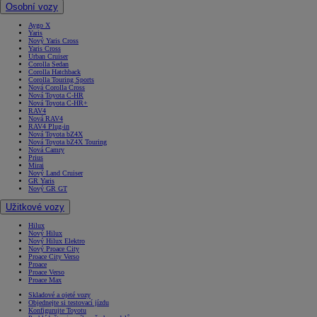
Osobní vozy
Aygo X
Yaris
Nový Yaris Cross
Yaris Cross
Urban Cruiser
Corolla Sedan
Corolla Hatchback
Corolla Touring Sports
Nová Corolla Cross
Nová Toyota C-HR
Nová Toyota C-HR+
RAV4
Nová RAV4
RAV4 Plug-in
Nová Toyota bZ4X
Nová Toyota bZ4X Touring
Nová Camry
Prius
Mirai
Nový Land Cruiser
GR Yaris
Nový GR GT
Užitkové vozy
Hilux
Nový Hilux
Nový Hilux Elektro
Nový Proace City
Proace City Verso
Proace
Proace Verso
Proace Max
Skladové a ojeté vozy
Objednejte si testovací jízdu
Konfigurujte Toyotu