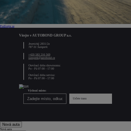
Podívejte se
Vítejte v AUTOBOND GROUP a.s.
Jesenická 2831/2a
787 01 Šumperk
+420 583 216 569
sumperk@autobond.cz
Otevírací doba showroomu:
Po - Pá 07:00 - 17:00
Otevírací doba servisu:
Po - Pá 07:00 - 17:00
Výchozí místo:
Určete trasu
Nová auta
Nová auta