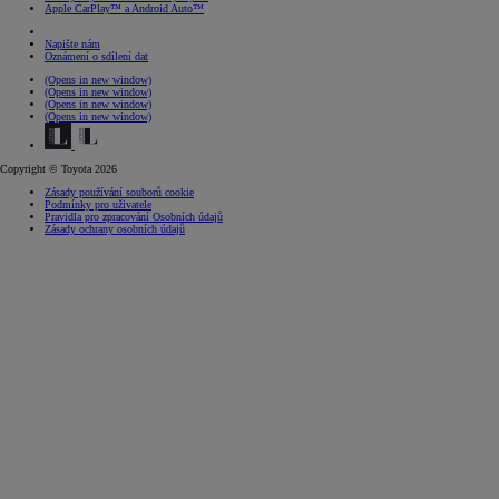
Apple CarPlay™ a Android Auto™
Napište nám
Oznámení o sdílení dat
(Opens in new window)
(Opens in new window)
(Opens in new window)
(Opens in new window)
Copyright © Toyota 2026
Zásady používání souborů cookie
Podmínky pro uživatele
Pravidla pro zpracování Osobních údajů
Zásady ochrany osobních údajů