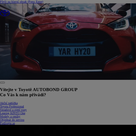
Přejít na hlavní obsah
(Press Enter)
0:25 / 1:34
Vítejte v Toyotě AUTOBOND GROUP
Co Vás k nám přivádí?
Akční nabídka
Toyota Professional
Skladové a ojeté vozy
Leasing KINTO One
Modely a ceníky
Objednat do servisu
Podívejte se