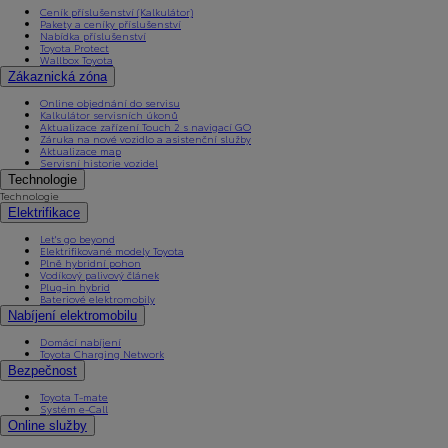
Ceník příslušenství (Kalkulátor)
Pakety a ceníky příslušenství
Nabídka příslušenství
Toyota Protect
Wallbox Toyota
Zákaznická zóna
Online objednání do servisu
Kalkulátor servisních úkonů
Aktualizace zařízení Touch 2 s navigací GO
Záruka na nové vozidlo a asistenční služby
Aktualizace map
Servisní historie vozidel
Technologie
Technologie
Elektrifikace
Let's go beyond
Elektrifikované modely Toyota
Plně hybridní pohon
Vodíkový palivový článek
Plug-in hybrid
Bateriové elektromobily
Nabíjení elektromobilu
Domácí nabíjení
Toyota Charging Network
Bezpečnost
Toyota T-mate
Systém e-Call
Online služby