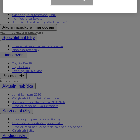
Proace Verso
Proace Max
Skladové a ojeté vozy
Objednejte si testovací jízdu
Konfigurujte Toyotu
Prohlédněte si ceníky všech modelů
Akční nabídky a financování
Akční nabídky a financování
Speciální nabídky
Speciální nabídka osobních vozů
Nabídka pro firmy
Financování
Toyota Kredit
Toyota Easy
Leasing KINTO One
Pro majitele
Pro majitele
Aktuální nabídka
Jarní kampaň 2026
Originální komplety zimních kol
Asistenční služba na rok ZDARMA
Prodloužená záruka Extracare
Servis a služby
Slevový program pro starší vozy
Celoroční uskladnění pneumatik
Prodloužení záruky baterie hybridního pohonu
Originální díly
Příslušenství