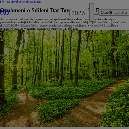
Přejít na hlavní obsah
(Press Enter)
Oznámení o Sdílení Dat Toyota Motor Europe
Otevřít nabídku
Toto oznámení o sdílení údajů vysvětluje, jak společnost Toyota Motor Europe NV/SA sdílí údaje o
produktech a souvisejících službách v souladu s evropským zákonem o údajích (zákon o údajích) – nařízením
(EU) 2023/2854. Zákon o údajích stanoví pravidla pro přístup k údajům a jejich používání a zajišťuje
spravedlivé praktiky v digitální ekonomice. Platné od 12. září 2025