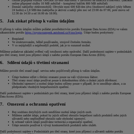
Online připojená vozidla: Obvykle 10–800 MB/měsíc v závislosti na funkcích a frekvenci. (základní
online připojené služby 10 MB měsíčně – kompletní balíček 800 MB měsíčně)
Domácí nabíječky elektromobilů: Obvykle mezi 600 KB/den (dva 1hodinové nabíjecí cykly během
24 hodin) a 2,8 MB/den (nabíječka je aktivní a nabíjí přes noc od 23:00 do 07:00, poté znovu od
12:30 do 14:50 a od 16:00 do 18:00).
5. Jak získat přístup k vašim údajům
O přístup k vašim údajům můžete požádat prostřednictvím portálu European Data Access (EDA) ve vašem
zákaznickém portálu
https://toyota-sumperk.autobond.cz/#/sso/login
. Údaje budou poskytnuty:
Bezplatně.
Ve strukturovaném, běžně používaném, strojově čitelném formátu.
V co nejúplnější a nejpřesnější podobě, jak je to rozumně možné.
Můžeme požadovat základní ověření vaší totožnosti nebo oprávnění. Další podrobnosti najdete v podmínkách
pro třetí strany, které jsou příjemci údajů z našeho portálu European Data Access (EDA).
6. Sdílení údajů s třetími stranami
Můžete povolit třetí straně (např. servisu nebo pojišťovně) přístup k vašim údajům.
Údaje budeme sdílet s třetími stranami pouze na vaši výslovnou žádost.
Třetí strany musí údaje používat pouze k dohodnutému účelu a chránit jejich důvěrnost.
Obchodní tajemství a osobní údaje budou sdíleny pouze v případě, že to umožňuje zákon, a za
předpokladu vhodných bezpečnostních opatření.
Další podrobnosti najdete v podmínkách pro třetí strany, které jsou příjemci údajů z našeho portálu European
Data Access (EDA).
7. Omezení a ochranná opatření
Bez souhlasu dotyčných osob nesdílíme osobní údaje jiných osob.
Můžeme zadržet údaje, pokud by jejich sdílení ohrozilo bezpečnost našich produktů nebo jejich
uživatelů nebo nepřiměřeně ohrozilo naše obchodní tajemství.
K ochraně vašich údajů používáme technická a organizační opatření.
Údaje nesmíte používat k vývoji konkurenčních produktů nebo služeb.
Další podrobnosti najdete v Podmínkách pro třetí strany, které jsou příjemci a uživateli našeho portálu