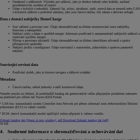
Oznámení o událostech: Výstrahy pro události, jako je detekce nehody nebo krádeže, zasílané
prostřednictvím systému eConnect.
Údaje o kolizích a nehodách: Zahrnují čas, místo, závažnost, směr, surová data ze senzorů nebo CAN
z kolizních událostí a podrobné záznamy, jako jsou časová razítka, síly nárazu a aktivace airbagů.
Data z domácí nabíječky HomeCharge
Stav zařízení a provozní stav: Údaje shromažďované za účelem monitorování stavu nabíječky,
firmwaru a zabezpečení.
Nabíjecí cykly a údaje o spotřebě energie: Informace používané k zaznamenávání nabíjecích událostí a
sledování spotřeby energie.
Přístup a autorizace uživatelů: Údaje shromažďované za účelem identifikace uživatelů a správy
přístupových oprávnění.
Nabíjecí profily a konfigurace: Údaje související s nastavením, plánováním a správou parametrů
nabíjení.
Související servisní data
Používání služeb, jako je historie navigace a dálkové ovládání.
Metadata
Časová razítka, měrné jednotky a další kontextové údaje.
Vezměte prosím na vědomí, že podrobnější katalog dat generovaných vaším připojeným produktem naleznete
na platformě pro sdílení dat Toyota (EDA Portal).
¹ CAN bus: komunikační systém Controller Area Network pro přenos informací mezi elektronickými řídicími
jednotkami (ECU) ve vašem vozidle.
² DCM: datový komunikační modul zajišťující online připojení k vašemu vozidlu.
Zobrazit katalog dat
(Opens in new window)
.pdf
Download Zobrazit katalog dat (pdf)
36 KB
4. Souhrnné informace o shromažďování a uchovávání dat