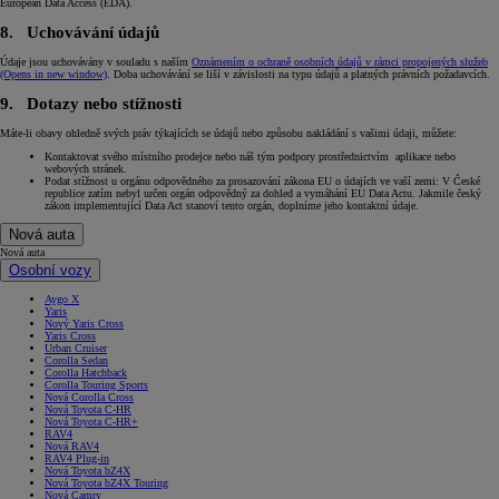
European Data Access (EDA).
8. Uchovávání údajů
Údaje jsou uchovávány v souladu s naším
Oznámením o ochraně osobních údajů v rámci propojených služeb
(Opens in new window)
. Doba uchovávání se liší v závislosti na typu údajů a platných právních požadavcích.
9. Dotazy nebo stížnosti
Máte-li obavy ohledně svých práv týkajících se údajů nebo způsobu nakládání s vašimi údaji, můžete:
Kontaktovat svého místního prodejce nebo náš tým podpory prostřednictvím aplikace nebo
webových stránek.
Podat stížnost u orgánu odpovědného za prosazování zákona EU o údajích ve vaší zemi: V České
republice zatím nebyl určen orgán odpovědný za dohled a vymáhání EU Data Actu. Jakmile český
zákon implementující Data Act stanoví tento orgán, doplníme jeho kontaktní údaje.
Nová auta
Nová auta
Osobní vozy
Aygo X
Yaris
Nový Yaris Cross
Yaris Cross
Urban Cruiser
Corolla Sedan
Corolla Hatchback
Corolla Touring Sports
Nová Corolla Cross
Nová Toyota C-HR
Nová Toyota C-HR+
RAV4
Nová RAV4
RAV4 Plug-in
Nová Toyota bZ4X
Nová Toyota bZ4X Touring
Nová Camry