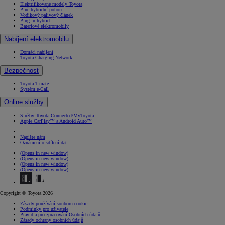
Elektrifikované modely Toyota
Plně hybridní pohon
Vodíkový palivový článek
Plug-in hybrid
Bateriové elektromobily
Nabíjení elektromobilu
Domácí nabíjení
Toyota Charging Network
Bezpečnost
Toyota T-mate
Systém e-Call
Online služby
Služby Toyota Connected/MyToyota
Apple CarPlay™ a Android Auto™
Napište nám
Oznámení o sdílení dat
(Opens in new window)
(Opens in new window)
(Opens in new window)
(Opens in new window)
Copyright © Toyota 2026
Zásady používání souborů cookie
Podmínky pro uživatele
Pravidla pro zpracování Osobních údajů
Zásady ochrany osobních údajů