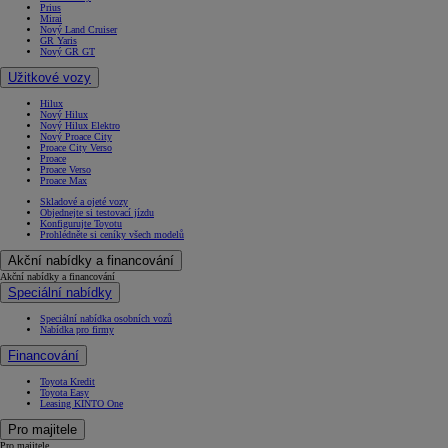
Prius
Mirai
Nový Land Cruiser
GR Yaris
Nový GR GT
Užitkové vozy
Hilux
Nový Hilux
Nový Hilux Elektro
Nový Proace City
Proace City Verso
Proace
Proace Verso
Proace Max
Skladové a ojeté vozy
Objednejte si testovací jízdu
Konfigurujte Toyotu
Prohlédněte si ceníky všech modelů
Akční nabídky a financování
Akční nabídky a financování
Speciální nabídky
Speciální nabídka osobních vozů
Nabídka pro firmy
Financování
Toyota Kredit
Toyota Easy
Leasing KINTO One
Pro majitele
Pro majitele