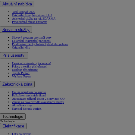
Aktuální nabídka
Jarní kampaň 2026
Originální komplety zimních kol
Asistenční služba na rok ZDARMA
Prodloužená záruka Extracare
Servis a služby
Slevový program pro starší vozy
Celoroční uskladnění pneumatik
Prodloužení záruky baterie hybridního pohonu
Originální díly
Příslušenství
Ceník příslušenství (Kalkulátor)
Pakety a ceníky příslušenství
Nabídka příslušenství
Toyota Protect
Wallbox Toyota
Zákaznická zóna
Online objednání do servisu
Kalkulátor servisních úkonů
Aktualizace zařízení Touch 2 s navigací GO
Záruka na nové vozidlo a asistenční služby
Aktualizace map
Servisní historie vozidel
Technologie
Technologie
Elektrifikace
Let's go beyond