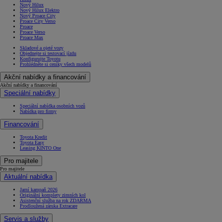
Nový Hilux
Nový Hilux Elektro
Nový Proace City
Proace City Verso
Proace
Proace Verso
Proace Max
Skladové a ojeté vozy
Objednejte si testovací jízdu
Konfigurujte Toyotu
Prohlédněte si ceníky všech modelů
Akční nabídky a financování
Akční nabídky a financování
Speciální nabídky
Speciální nabídka osobních vozů
Nabídka pro firmy
Financování
Toyota Kredit
Toyota Easy
Leasing KINTO One
Pro majitele
Pro majitele
Aktuální nabídka
Jarní kampaň 2026
Originální komplety zimních kol
Asistenční služba na rok ZDARMA
Prodloužená záruka Extracare
Servis a služby