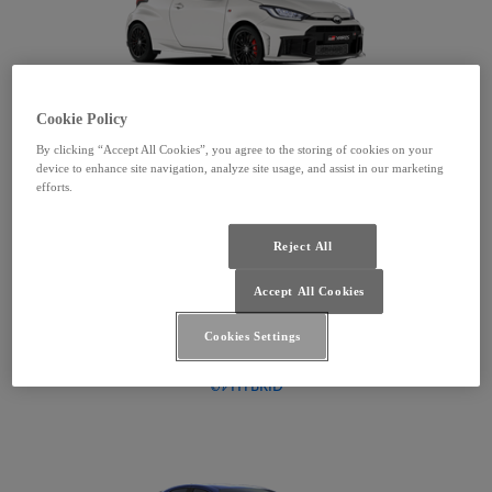
Cookie Policy
GR Yaris
Zobrazit model
:
By clicking “Accept All Cookies”, you agree to the storing of cookies on your
device to enhance site navigation, analyze site usage, and assist in our marketing
efforts.
GR Yaris
Konfigurátor
:
Reject All
Accept All Cookies
Yaris
Cookies Settings
Od 559 000 Kč
HYBRID