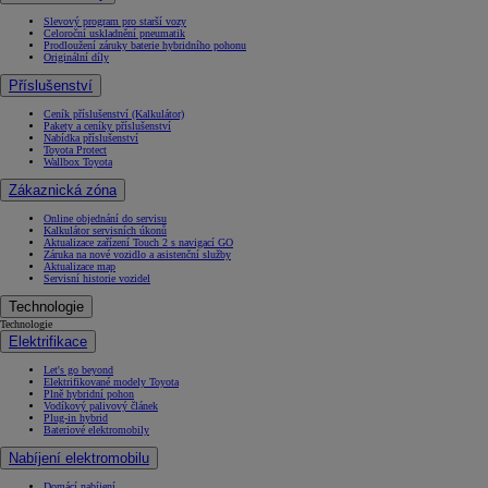
Slevový program pro starší vozy
Celoroční uskladnění pneumatik
Prodloužení záruky baterie hybridního pohonu
Originální díly
Příslušenství
Ceník příslušenství (Kalkulátor)
Pakety a ceníky příslušenství
Nabídka příslušenství
Toyota Protect
Wallbox Toyota
Zákaznická zóna
Online objednání do servisu
Kalkulátor servisních úkonů
Aktualizace zařízení Touch 2 s navigací GO
Záruka na nové vozidlo a asistenční služby
Aktualizace map
Servisní historie vozidel
Technologie
Technologie
Elektrifikace
Let's go beyond
Elektrifikované modely Toyota
Plně hybridní pohon
Vodíkový palivový článek
Plug-in hybrid
Bateriové elektromobily
Nabíjení elektromobilu
Domácí nabíjení