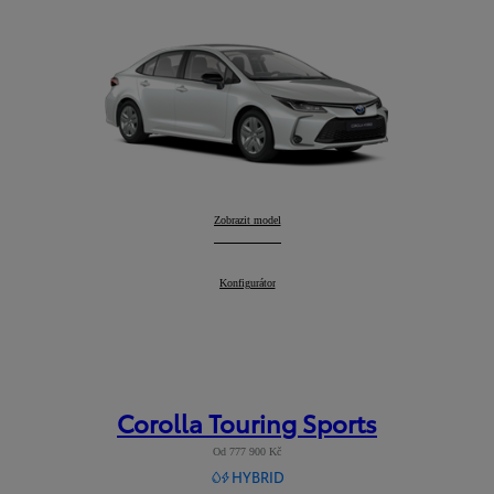
Corolla Sedan
Zobrazit model
:
Corolla Sedan
Konfigurátor
:
Corolla Touring Sports
Od 777 900 Kč
HYBRID