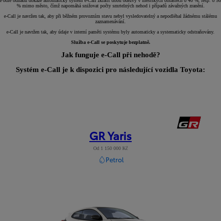
Podle odhadů dokáže automatický systém e-Call zkrátit dobu odezvy v městských oblastech o 40 %, resp. o 50
% mimo město, čímž napomáhá snižovat počty smrtelných nehod i případů závažných zranění.
e-Call je navržen tak, aby při běžném provozním stavu nebyl vysledovatelný a nepodléhal žádnému stálému
zaznamenávání.
e-Call je navržen tak, aby údaje v interní paměti systému byly automaticky a systematicky odstraňovány.
Služba e-Call se poskytuje bezplatně.
Jak funguje e-Call při nehodě?
Systém e-Call je k dispozici pro následující vozidla Toyota:
GR Yaris
Od 1 150 000 Kč
Petrol