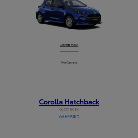
Yaris
Zobrazit model
:
Yaris
Konfigurátor
:
Corolla Hatchback
Od 747 900 Kč
HYBRID