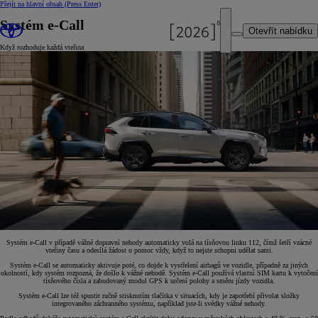
Přejít na hlavní obsah
(Press Enter)
Systém e-Call
Otevřít nabídku
Když rozhoduje každá vteřina
Systém e-Call v případě vážné dopravní nehody automaticky volá na tísňovou linku 112, čímž šetří vzácné
vteřiny času a odesílá žádost o pomoc vždy, když to nejste schopni udělat sami.
Systém e-Call se automaticky aktivuje poté, co dojde k vystřelení airbagů ve vozidle, případně za jiných
okolností, kdy systém rozpozná, že došlo k vážné nehodě. Systém e-Call používá vlastní SIM kartu k vytočení
tísňového čísla a zabudovaný modul GPS k určení polohy a směru jízdy vozidla.
Systém e-Call lze též spustit ručně stisknutím tlačítka v situacích, kdy je zapotřebí přivolat složky
integrovaného záchranného systému, například jste-li svědky vážné nehody.