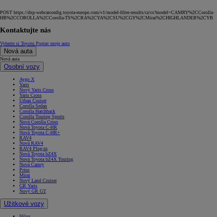
POST https://dxp-webcarconfig.toyota-europe.com/v1/model-filter-results/cz/cs?model=CAMRY%2CCorolla-
HB%2CCOROLLA%2CCorolla-TS%2CRA%2CYA%2CSU%2CGY%2CMirai%2CHIGHLANDER%2CYB
Kontaktujte nás
Vyberte si Toyotu
Postav moje auto
Nová auta
Nová auta
Osobní vozy
Aygo X
Yaris
Nový Yaris Cross
Yaris Cross
Urban Cruiser
Corolla Sedan
Corolla Hatchback
Corolla Touring Sports
Nová Corolla Cross
Nová Toyota C-HR
Nová Toyota C-HR+
RAV4
Nová RAV4
RAV4 Plug-in
Nová Toyota bZ4X
Nová Toyota bZ4X Touring
Nová Camry
Prius
Mirai
Nový Land Cruiser
GR Yaris
Nový GR GT
Užitkové vozy
Hilux