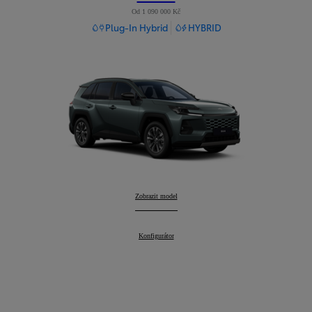
Od 1 090 000 Kč
Plug-In Hybrid
HYBRID
RAV4
Zobrazit model
:
RAV4
Konfigurátor
: