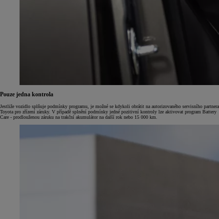
Pouze jedna kontrola
Jestliže vozidlo splňuje podmínky programu, je možné se kdykoli obrátit na autorizovaného servisního partnera
Toyota pro zřízení záruky. V případě splnění podmínky jedné pozitivní kontroly lze aktivovat program Battery
Care - prodlouženou záruku na trakční akumulátor na další rok nebo 15 000 km.