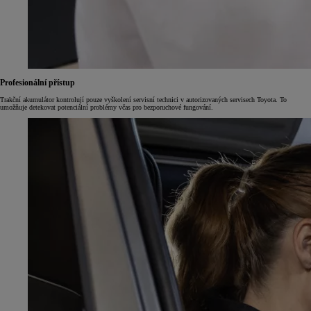
Profesionální přístup
Trakční akumulátor kontrolují pouze vyškolení servisní technici v autorizovaných servisech Toyota. To
umožňuje detekovat potenciální problémy včas pro bezporuchové fungování.