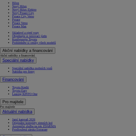
Hilux
Nový Hilux
Nový Hilux Elektro
Nový Proace City
Proace City Verso
Proace
Proace Verso
Proace Max
Skladové a ojeté vozy
Objednejte si testovací jízdu
Konfigurujte Toyotu
Prohlédněte si ceníky všech modelů
Akční nabídky a financování
Akční nabídky a financování
Speciální nabídky
Speciální nabídka osobních vozů
Nabídka pro firmy
Financování
Toyota Kredit
Toyota Easy
Leasing KINTO One
Pro majitele
Pro majitele
Aktuální nabídka
Jarní kampaň 2026
Originální komplety zimních kol
Asistenční služba na rok ZDARMA
Prodloužená záruka Extracare