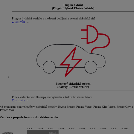
Plug-in hybrid
(Plug-in Hybrid Electric Vehicle)
Plug-in hybridní vozidlo s možností dobíjení z externí elektrické sítě
Zjistit více
→
Bateriový elektrický pohon
(Battery Electric Vehicle)
Plně elektrické vozidlo napájené výhradně z trakčního akumulátoru
Zjistit více
→
*Z programu jsou vyloučeny elektrické modely Toyota Proace, Proace Verso, Proace City Verso, Proace City a
Proace Max.
Záruka v případě bateriového elektromobilu