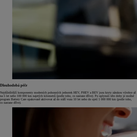
Dlouhodobá péče
Nejdůležitější komponenty moderních pohonných jednotek HEV, PHEV a BEV jsou kryty zárukou výrobce až
na 5 let nebo 100 000 km najetých kilometrů (podle toho, co nastane dříve). Po uplynutí této doby je možné
program Battery Care opakovaně aktivovat až do stáří vozu 10 let nebo do ujetí 1 000 000 km (podle toho,
co nastane dříve).