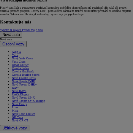
Vyšší odkupní hodnota vozidla
Platný certifikát s potvrzenou pozitivní kontrolou trakčního akumulátoru má pozitivní vliv také při prodeji
vozidla, protože program Battery Care - prodloužená záruka na trakční akumulátor přechází na dalšího majitele
vozidla. Taková vozidla obvykle dosahují vyšší ceny při jejich odkupu.
Kontaktujte nás
Vyberte si Toyotu
Postav moje auto
Nová auta
Nová auta
Osobní vozy
Aygo X
Yaris
Nový Yaris Cross
Yaris Cross
Urban Cruiser
Corolla Sedan
Corolla Hatchback
Corolla Touring Sports
Nová Corolla Cross
Nová Toyota C-HR
Nová Toyota C-HR+
RAV4
Nová RAV4
RAV4 Plug-in
Nová Toyota bZ4X
Nová Toyota bZ4X Touring
Nová Camry
Prius
Mirai
Nový Land Cruiser
GR Yaris
Nový GR GT
Užitkové vozy