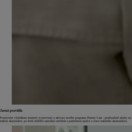
Jasná pravidla
Pozitivním výsledkem kontroly je potvrzení o aktivaci nového programu Battery Care - prodloužené záruky na
trakční akumulátor, po které obdržíte speciální certifikát a podrobnou zprávu o stavu trakčního akumulátoru.