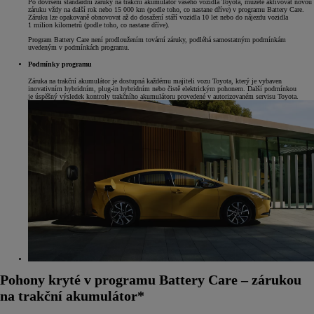
Po dovršení standardní záruky na trakční akumulátor vašeho vozidla Toyota, můžete aktivovat novou
záruku vždy na další rok nebo 15 000 km (podle toho, co nastane dříve) v programu Battery Care.
Záruku lze opakovaně obnovovat až do dosažení stáří vozidla 10 let nebo do nájezdu vozidla
1 milion kilometrů (podle toho, co nastane dříve).
Program Battery Care není prodloužením tovární záruky, podléhá samostatným podmínkám
uvedeným v podmínkách programu.
Podmínky programu
Záruka na trakční akumulátor je dostupná každému majiteli vozu Toyota, který je vybaven
inovativním hybridním, plug-in hybridním nebo čistě elektrickým pohonem. Další podmínkou
je úspěšný výsledek kontroly trakčního akumulátoru provedené v autorizovaném servisu Toyota.
Pohony kryté v programu Battery Care – zárukou
na trakční akumulátor*