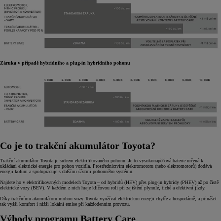
Záruka v případě hybridního a plug-in hybridního pohonu
Co je to trakční akumulátor Toyota?
Trakční akumulátor Toyota je srdcem elektrifikovaného pohonu. Je to vysokonapěťová baterie určená k
ukládání elektrické energie pro pohon vozidla. Prostřednictvím elektromotoru (nebo elektromotorů) dodává
energii kolům a spolupracuje s dalšími částmi pohonného systému.
Najdete ho v elektrifikovaných modelech Toyota – od hybridů (HEV) přes plug-in hybridy (PHEV) až po čistě
elektrické vozy (BEV). V každém z nich hraje klíčovou roli při zajištění plynulé, tiché a efektivní jízdy.
Díky trakčnímu akumulátoru mohou vozy Toyota využívat elektrickou energii chytře a hospodárně, a přinášet
tak vyšší komfort i nižší lokální emise při každodenním provozu.
Výhody programu Battery Care