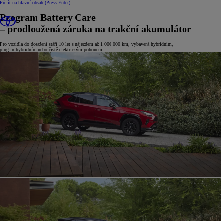
Přejít na hlavní obsah
(Press Enter)
Program Battery Care
– prodloužená záruka na trakční akumulátor
Pro vozidla do dosažení stáří 10 let s nájezdem až 1 000 000 km, vybavená hybridním,
plug-in hybridním nebo čistě elektrickým pohonem.