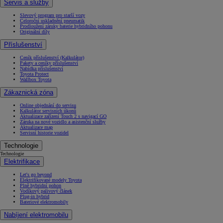
Servis a služby
Slevový program pro starší vozy
Celoroční uskladnění pneumatik
Prodloužení záruky baterie hybridního pohonu
Originální díly
Příslušenství
Ceník příslušenství (Kalkulátor)
Pakety a ceníky příslušenství
Nabídka příslušenství
Toyota Protect
Wallbox Toyota
Zákaznická zóna
Online objednání do servisu
Kalkulátor servisních úkonů
Aktualizace zařízení Touch 2 s navigací GO
Záruka na nové vozidlo a asistenční služby
Aktualizace map
Servisní historie vozidel
Technologie
Technologie
Elektrifikace
Let's go beyond
Elektrifikované modely Toyota
Plně hybridní pohon
Vodíkový palivový článek
Plug-in hybrid
Bateriové elektromobily
Nabíjení elektromobilu