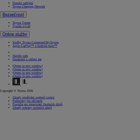
Domácí nabíjení
Toyota Charging Network
Bezpečnost
Toyota T-mate
Systém e-Call
Online služby
Služby Toyota Connected/MyToyota
Apple CarPlay™ a Android Auto™
Napište nám
Oznámení o sdílení dat
(Opens in new window)
(Opens in new window)
(Opens in new window)
(Opens in new window)
Copyright © Toyota 2026
Zásady používání souborů cookie
Podmínky pro uživatele
Pravidla pro zpracování Osobních údajů
Zásady ochrany osobních údajů