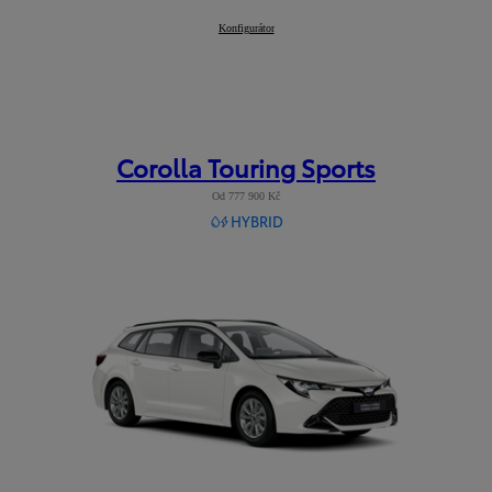
Corolla Hatchback
Konfigurátor
:
Corolla Touring Sports
Od 777 900 Kč
HYBRID