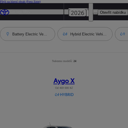
Přejít na hlavní obsah
(Press Enter)
Všechny filtry
Cena za hotové - Min.
Otevřít nabídku
Battery Electric Vehicle
Hybrid Electric Vehicle
Nalezeno modelů:
Number of filtered results
24
:
24
Aygo X
Od 469 000 Kč
HYBRID