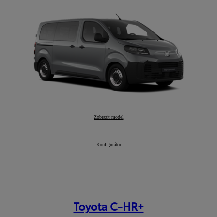
Proace Verso
Zobrazit model
:
Proace Verso
Konfigurátor
:
Toyota C-HR+