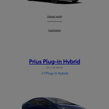
GR Yaris
Zobrazit model
:
GR Yaris
Konfigurátor
:
Prius Plug-in Hybrid
Od 1 150 000 Kč
Plug-In Hybrid