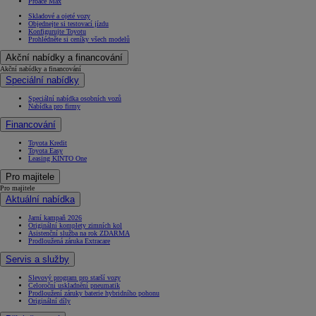
Proace Max
Skladové a ojeté vozy
Objednejte si testovací jízdu
Konfigurujte Toyotu
Prohlédněte si ceníky všech modelů
Akční nabídky a financování
Akční nabídky a financování
Speciální nabídky
Speciální nabídka osobních vozů
Nabídka pro firmy
Financování
Toyota Kredit
Toyota Easy
Leasing KINTO One
Pro majitele
Pro majitele
Aktuální nabídka
Jarní kampaň 2026
Originální komplety zimních kol
Asistenční služba na rok ZDARMA
Prodloužená záruka Extracare
Servis a služby
Slevový program pro starší vozy
Celoroční uskladnění pneumatik
Prodloužení záruky baterie hybridního pohonu
Originální díly