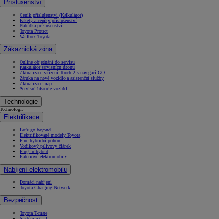
Příslušenství
Ceník příslušenství (Kalkulátor)
Pakety a ceníky příslušenství
Nabídka příslušenství
Toyota Protect
Wallbox Toyota
Zákaznická zóna
Online objednání do servisu
Kalkulátor servisních úkonů
Aktualizace zařízení Touch 2 s navigací GO
Záruka na nové vozidlo a asistenční služby
Aktualizace map
Servisní historie vozidel
Technologie
Technologie
Elektrifikace
Let's go beyond
Elektrifikované modely Toyota
Plně hybridní pohon
Vodíkový palivový článek
Plug-in hybrid
Bateriové elektromobily
Nabíjení elektromobilu
Domácí nabíjení
Toyota Charging Network
Bezpečnost
Toyota T-mate
Systém e-Call