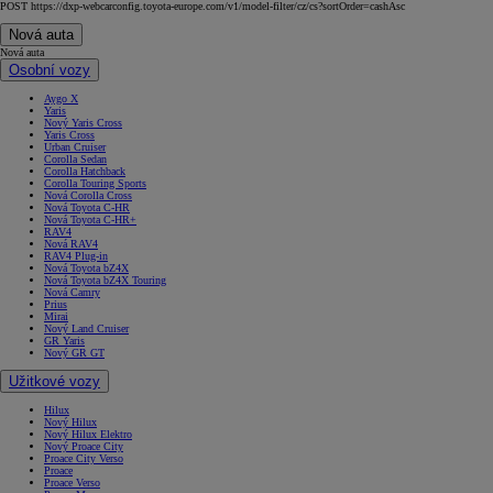
POST https://dxp-webcarconfig.toyota-europe.com/v1/model-filter/cz/cs?sortOrder=cashAsc
Nová auta
Nová auta
Osobní vozy
Aygo X
Yaris
Nový Yaris Cross
Yaris Cross
Urban Cruiser
Corolla Sedan
Corolla Hatchback
Corolla Touring Sports
Nová Corolla Cross
Nová Toyota C-HR
Nová Toyota C-HR+
RAV4
Nová RAV4
RAV4 Plug-in
Nová Toyota bZ4X
Nová Toyota bZ4X Touring
Nová Camry
Prius
Mirai
Nový Land Cruiser
GR Yaris
Nový GR GT
Užitkové vozy
Hilux
Nový Hilux
Nový Hilux Elektro
Nový Proace City
Proace City Verso
Proace
Proace Verso