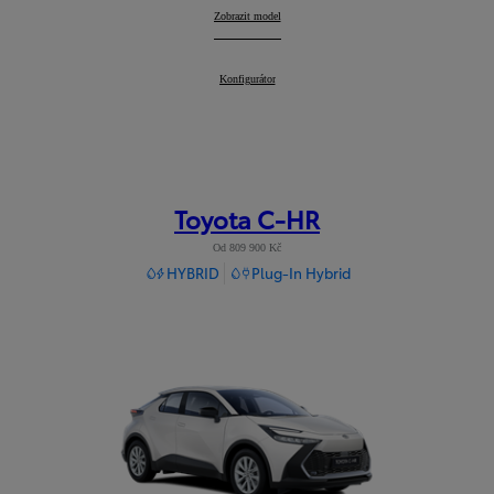
Corolla Touring Sports
Zobrazit model
:
Corolla Touring Sports
Konfigurátor
:
Toyota C-HR
Od 809 900 Kč
HYBRID
Plug-In Hybrid