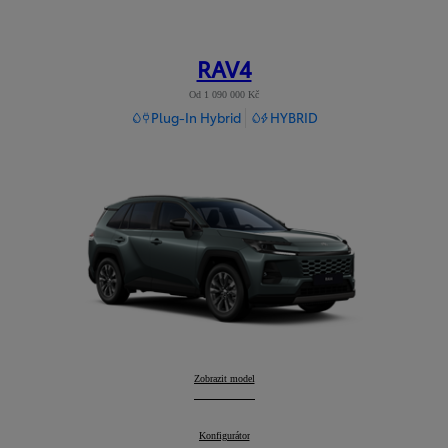
RAV4
Od 1 090 000 Kč
Plug-In Hybrid
HYBRID
RAV4
Zobrazit model
:
RAV4
Konfigurátor
: