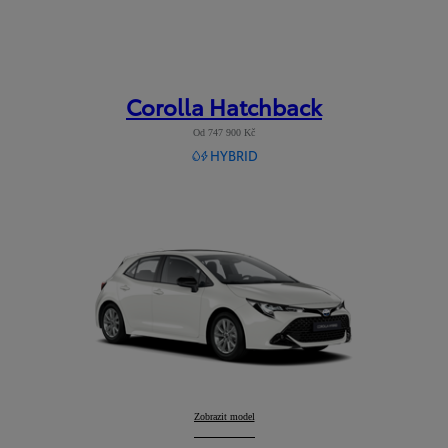
Corolla Hatchback
Od 747 900 Kč
HYBRID
Corolla Hatchback
Zobrazit model
: