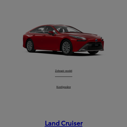
Mirai
Zobrazit model
:
Mirai
Konfigurátor
:
Land Cruiser