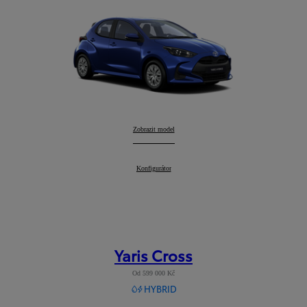
Yaris
Zobrazit model
:
Yaris
Konfigurátor
:
Yaris Cross
Od 599 000 Kč
HYBRID